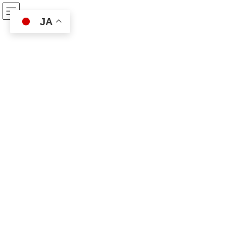
コ
ナ
ベスト保険サービス
ン
ビ
JA
テ
ゲ
ン
ー
ツ
シ
反社会的勢力に対する基本方針
へ
ョ
ス
ン
キ
に
ッ
移
ベスト保険サービス
反社会的勢力に対する基本方針
プ
動