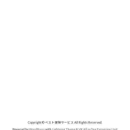
Copyright © ベスト保険サービス All Rights Reserved.
Powered by
WordPress
with
Lightning Theme
&
VK All in One Expansion Unit