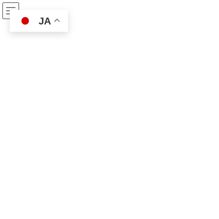
コ
ナ
ベスト保険サービス
ン
ビ
JA
テ
ゲ
ン
ー
ツ
シ
プライバシーポリシー
へ
ョ
ス
ン
キ
に
ッ
移
ベスト保険サービス
プライバシーポリシー
プ
動