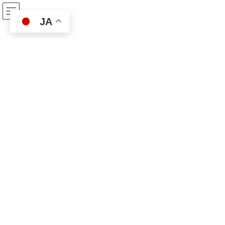
コ
ナ
ベスト保険サービス
ン
ビ
JA
テ
ゲ
ン
ー
ツ
シ
ニュース
へ
ョ
ス
ン
キ
に
ッ
移
ベスト保険サービス
ニュース
ニュース
プ
動
人事異動・転職に伴う注意事項
人事異動・転職に伴う注意事項
最
2024年3月29日
2024年3月29日
小室
終
更
春は人事異動や転職の時期です。
新
日
注意事項が2点あります。
時
:
①住所変更
住所変更がある場合、必ずご連絡下さい。