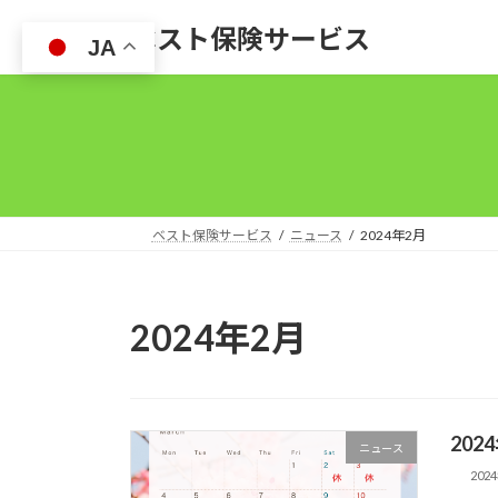
コ
ナ
ベスト保険サービス
ン
ビ
JA
テ
ゲ
ン
ー
ツ
シ
へ
ョ
ス
ン
キ
に
ッ
移
ベスト保険サービス
ニュース
2024年2月
プ
動
2024年2月
20
ニュース
202