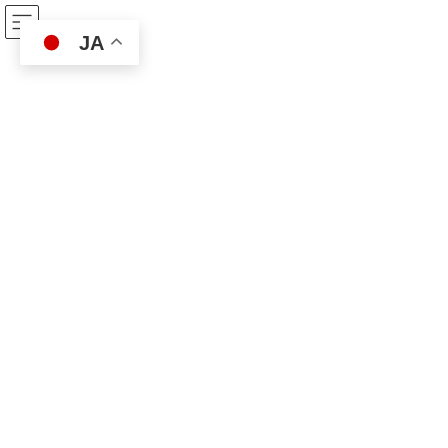
コ
ナ
ベスト保険サービス
ン
ビ
JA
テ
ゲ
ン
ー
ツ
シ
ニュース
へ
ョ
ス
ン
キ
に
ッ
移
ベスト保険サービス
ニュース
2024年3月
プ
動
2024年3月
人事異動・転職に伴う注意事項
ニュース
2024年3月29日
春は人事異動や転職の時期です。注意事項が2
点あります。 ①住所変更住所変更がある場合、
必ずご連絡下さい。保険関係の書類が旧住所へ
届くことを防ぎます。 ②使用目的の変更車の使
用に関して。日常・レジャー使用の車を今後は