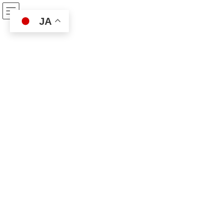
コ
ナ
ベスト保険サービス
ン
ビ
JA
テ
ゲ
ン
ー
ツ
シ
ニュース
へ
ョ
ス
ン
キ
に
ッ
移
ベスト保険サービス
ニュース
定休日
プ
動
定休日
2025年9月のカレンダーです。
定休日
2025年9月5日
ご確認宜しくお願い致します。
続きを読む